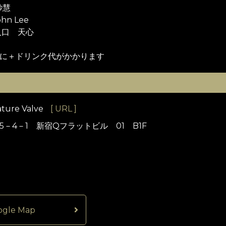
紗慧
ohn Lee
 入口 天心
に＋ドリンク代がかかります
ure Valve
[ URL ]
－4－1 新宿Qフラットビル 01 B1F
ogle Map